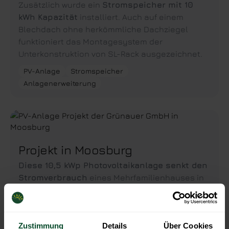
Zusätzlich wurde ein
Stromspeicher mit 10
kWh Kapazität
installiert. Auch auf einem
Blechdach ohne herkömmliche Dachziegel
funktioniert das Montagesystem der
Unterkonstruktion von SL-Rack ausgezeichnet.
PV-Anlage
Stromspeicher
Anlagenerweiterung
Projekt in Moosburg
Diese 10,5 kWp Photovoltaikanlage senkt den
Stromverbrauch
eines Mehrfamilienhauses in
Moosburg. Zusätzlich zur Dachanlage wurde ein
Stromspeicher mit 10 kWh und eine Wallbox
für die E-Fahrzeuge
verbaut.
Zustimmung
Details
Über Cookies