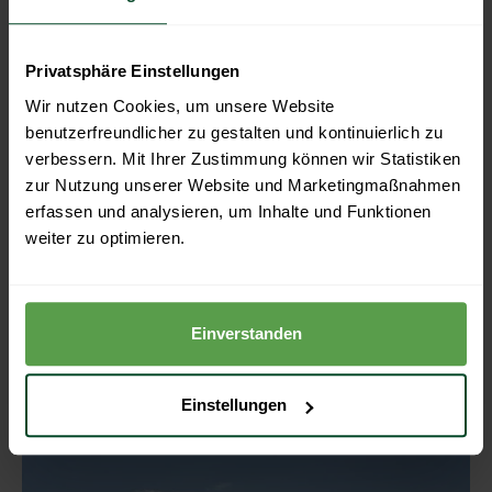
PV-Anlage
Stromspeicher
E-Fahrzeug Ladestation
Privatsphäre Einstellungen
Wir nutzen Cookies, um unsere Website
benutzerfreundlicher zu gestalten und kontinuierlich zu
Projekt in München
verbessern. Mit Ihrer Zustimmung können wir Statistiken
Dieses Projekt befindet sich im Herzen
zur Nutzung unserer Website und Marketingmaßnahmen
Münchens! Auf dem Dach mit Biberschwanz-
erfassen und analysieren, um Inhalte und Funktionen
Dachziegeln wurden
fast 8 kWp
angebracht.
weiter zu optimieren.
Unser Elektriker-Team verbaute hier einen
Stromspeicher mit 4,6 kWh Kapazität.
PV-Anlage
Stromspeicher
Einverstanden
Einstellungen