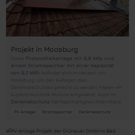
Projekt in Moosburg
Diese
Photovoltaikanlage mit 9,8 kWp und
einem Stromspeicher mit einer Kapazität
von 9,2 kWh
befindet sich im Herzen von
Moosburg. Um den Auflagen des
Denkmalschutzes gerecht zu werden, haben wir
kupferbraun/rote Module eingesetzt. Auch im
Denkmalschutz
hat Nachhaltigkeit ihren Platz!
PV-Anlage
Stromspeicher
Denkmalschutz