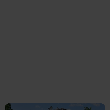
sichtbar – und vielleicht auch ganz in Ihrer
Nähe! Auf dieser Seite sehen Sie eine Auswahl
unserer realisierten Photovoltaik-Projekte, die
private Haushalte, Unternehmen und
Gemeinden
mit nachhaltiger Energie
versorgen.
Jeder Standort auf der Karte steht für unsere
Erfahrung und unser Engagement
, die
Möglichkeiten der Solarenergie effektiv
auszuschöpfen. Entdecken Sie, wie die Kraft der
Sonne in Bayern genutzt wird!